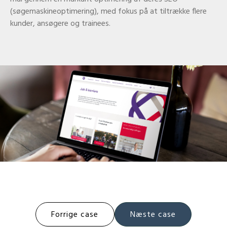
(søgemaskineoptimering), med fokus på at tiltrække flere
kunder, ansøgere og trainees.
Post
Forrige case
Næste case