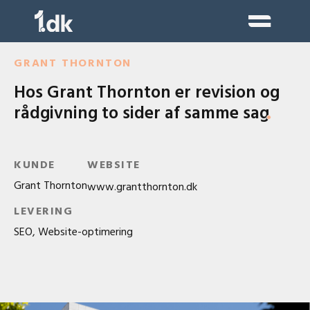
Skip
to
content
GRANT THORNTON
Hos Grant Thornton er revision og
rådgivning to sider af samme sag
KUNDE
WEBSITE
Grant Thornton
www.grantthornton.dk
LEVERING
SEO, Website-optimering