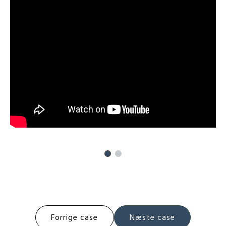
Post
Forrige case
Næste case